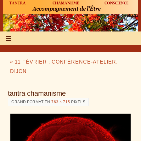
«
11 FÉVRIER : CONFÉRENCE-ATELIER,
DIJON
tantra chamanisme
GRAND FORMAT EN
763 × 715
PIXELS