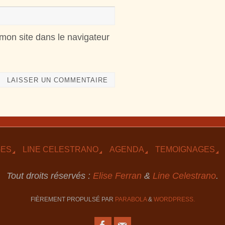
mon site dans le navigateur
GES
LINE CELESTRANO
AGENDA
TEMOIGNAGES
Tout droits réservés :
Elise Ferran
&
Line Celestrano
.
FIÈREMENT PROPULSÉ PAR
PARABOLA
&
WORDPRESS.