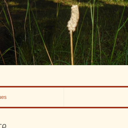
ues
re