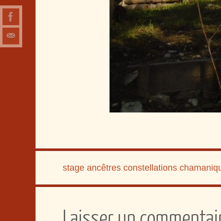
stage ancêtres constellations chamaniq
Laisser un commentai