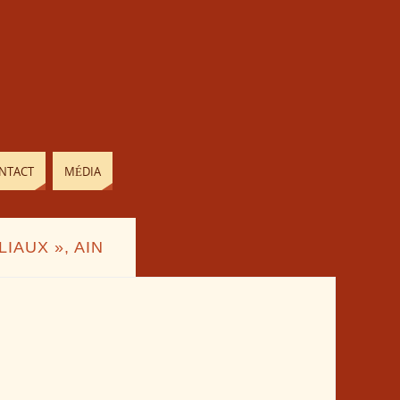
NTACT
MÉDIA
IAUX », AIN