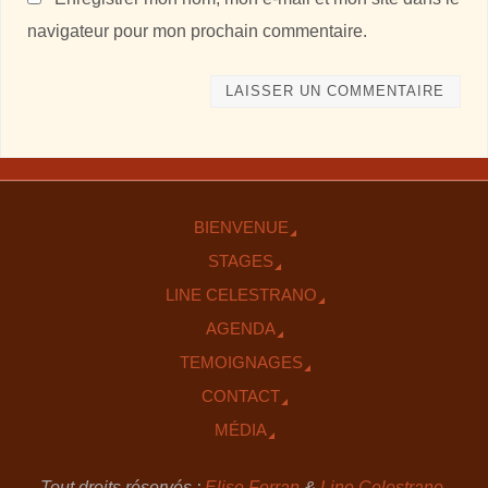
navigateur pour mon prochain commentaire.
BIENVENUE
STAGES
LINE CELESTRANO
AGENDA
TEMOIGNAGES
CONTACT
MÉDIA
Tout droits réservés :
Elise Ferran
&
Line Celestrano
.