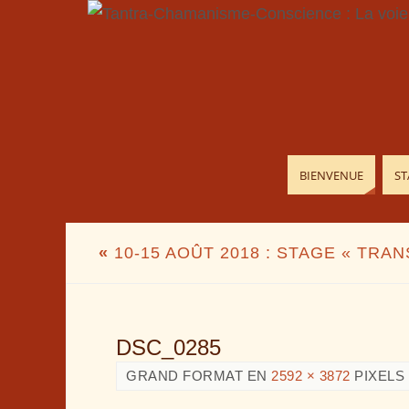
BIENVENUE
ST
«
10-15 AOÛT 2018 : STAGE « TRA
DSC_0285
GRAND FORMAT EN
2592 × 3872
PIXELS