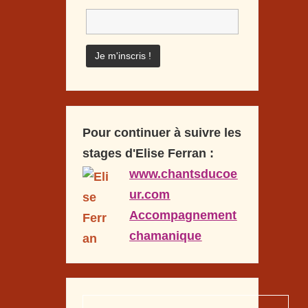
Pour continuer à suivre les
stages d'Elise Ferran :
www.chantsducoe
ur.com
Accompagnement
chamanique