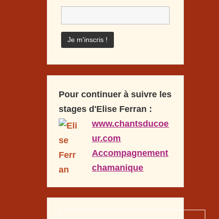
Pour continuer à suivre les
stages d'Elise Ferran :
www.chantsducoe
ur.com
Accompagnement
chamanique