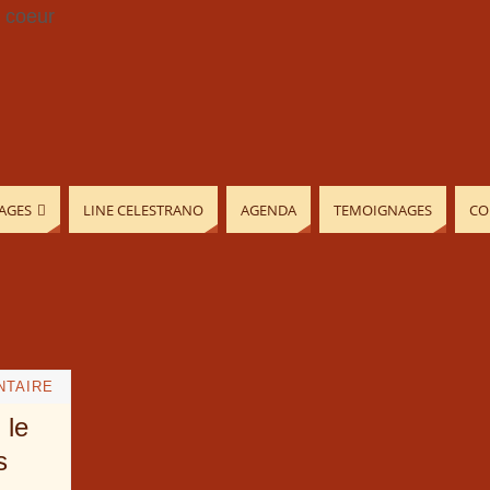
AGES
LINE CELESTRANO
AGENDA
TEMOIGNAGES
CO
NTAIRE
 le
s