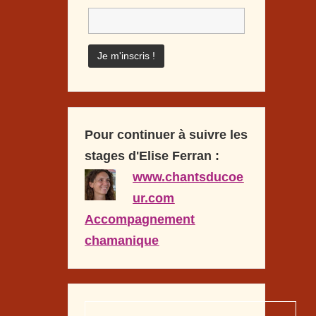
Pour continuer à suivre les
stages d'Elise Ferran :
www.chantsducoe
ur.com
Accompagnement
chamanique