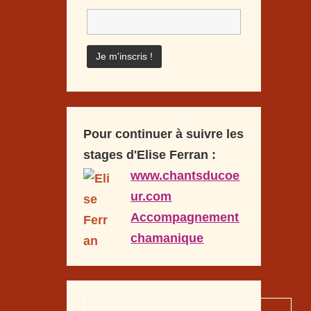
Pour continuer à suivre les
stages d'Elise Ferran :
www.chantsducoe
ur.com
Accompagnement
chamanique