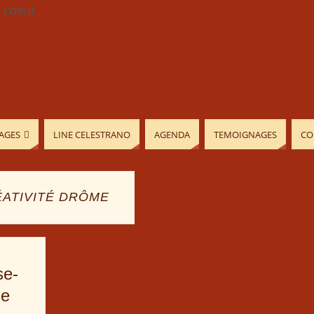
AGES
LINE CELESTRANO
AGENDA
TEMOIGNAGES
CO
ÉATIVITÉ DRÔME
se-
se