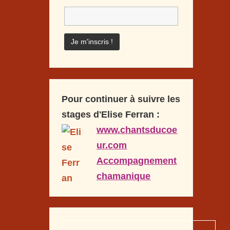
Pour continuer à suivre les
stages d'Elise Ferran :
www.chantsducoe
ur.com
Accompagnement
chamanique