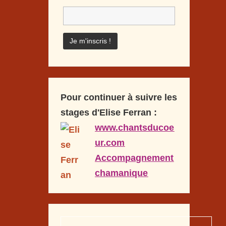
Pour continuer à suivre les
stages d'Elise Ferran :
www.chantsducoe
ur.com
Accompagnement
chamanique