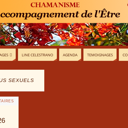
AGES
LINE CELESTRANO
AGENDA
TEMOIGNAGES
CO
US SEXUELS
TAIRES
26