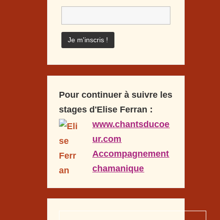
Pour continuer à suivre les
stages d'Elise Ferran :
www.chantsducoe
ur.com
Accompagnement
chamanique