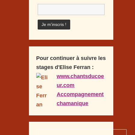
Pour continuer à suivre les
stages d'Elise Ferran :
www.chantsducoe
ur.com
Accompagnement
chamanique