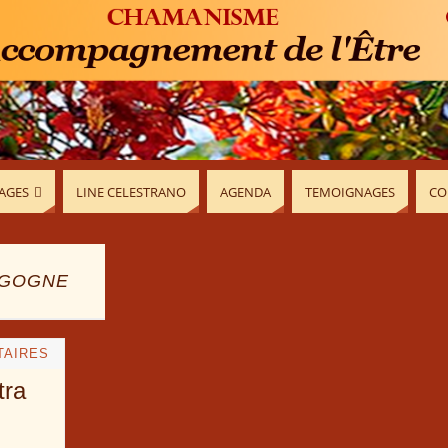
AGES
LINE CELESTRANO
AGENDA
TEMOIGNAGES
CO
RGOGNE
TAIRES
tra